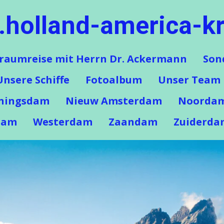
holland-america-kr
raumreise mit Herrn Dr. Ackermann
Son
Unsere Schiffe
Fotoalbum
Unser Team
ningsdam
Nieuw Amsterdam
Noorda
dam
Westerdam
Zaandam
Zuiderda