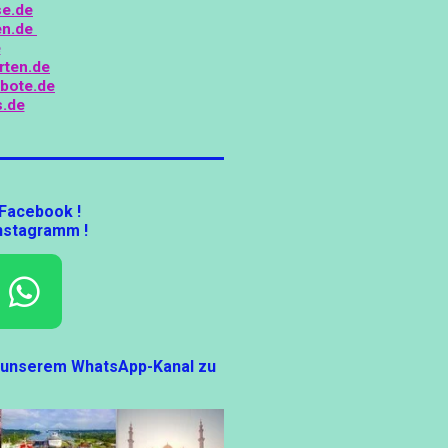
se.de
en.de
e
rten.de
bote.de
.de
 Facebook !
Instagramm !
W
H
t unserem WhatsApp-Kanal zu
A
T