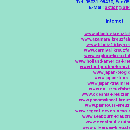
Tel. 05031-95420, Fax 0
E-Mail:
aktion@atk
Internet:
www.atlantis-kreuzfa
www.azamara-kreuzfah
www.black-friday-re
www.carnival-kreuzfa
www.explora-kreuzfa
www.holland-america-kre
www.hurtigruten-kreuz
www.japan-blog.
www.japan-tours
www.japan-traumrei
www.ncl-kreuzfahr
www.oceania-kreuzfah
www.panamakanal-kreuz
www.plantours-kreuzf
www.regent-seven-seas-
www.seabourn-kreuzfa
www.seacloud-cruis
www.silversea-kreuzfa