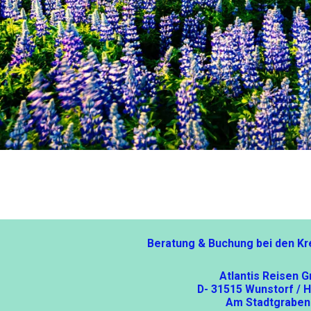
Beratung & Buchung bei den Kr
Atlantis Reisen 
D- 31515 Wunstorf / 
Am Stadtgraben