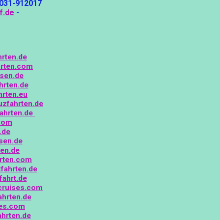
5031-912017
f.de
-
hrten.de
rten.com
isen.de
hrten.de
hrten.eu
uzfahrten.de
fahrten.de
com
.de
sen.de
ten.de
rten.com
fahrten.de
ahrt.de
cruises.com
hrten.de
es.com
hrten.de