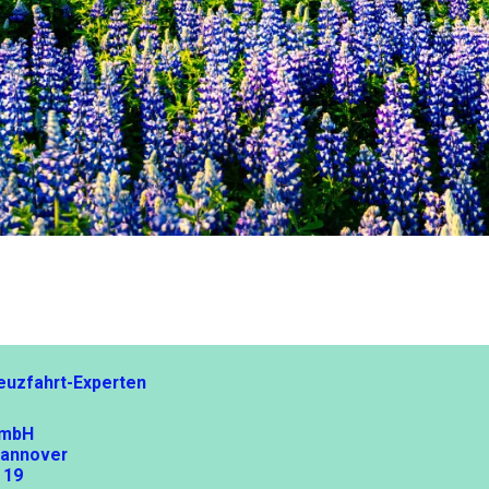
euzfahrt-Experten
GmbH
Hannover
 19