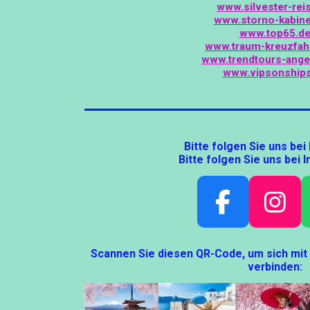
www.silvester-rei
www.storno-kabin
www.top65.d
www.traum-kreuzfah
www.trendtours-ange
www.vipsonships
Bitte folgen Sie uns bei
Bitte folgen Sie uns bei 
F
I
A
N
Scannen Sie diesen QR-Code, um sich mi
C
S
verbinden:
E
T