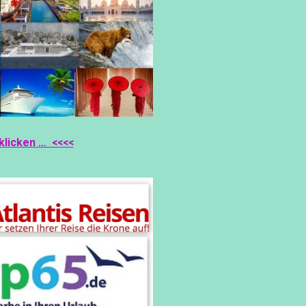
S
A
P
P
klicken … <<<<