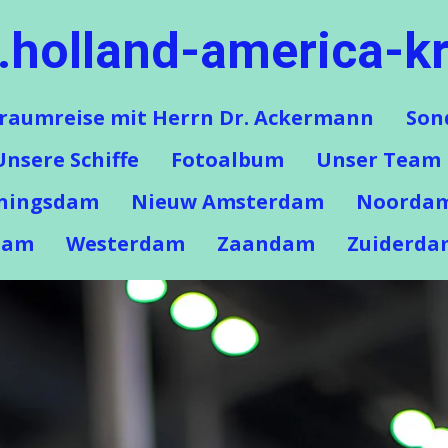
holland-america-kr
raumreise mit Herrn Dr. Ackermann
Son
Unsere Schiffe
Fotoalbum
Unser Team
ningsdam
Nieuw Amsterdam
Noorda
dam
Westerdam
Zaandam
Zuiderda