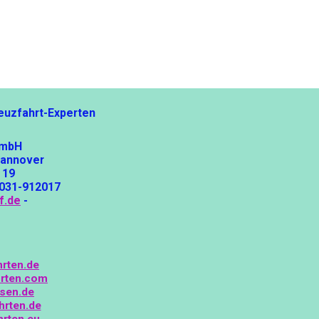
euzfahrt-Experten
GmbH
Hannover
 19
5031-912017
f.de
-
hrten.de
rten.com
isen.de
hrten.de
hrten.eu