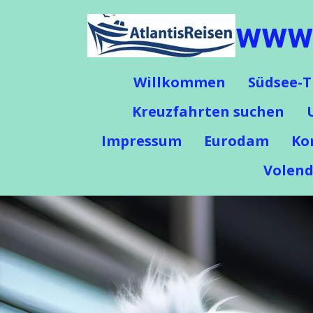
Zum
www.
Hauptinhalt
springen
Willkommen
Südsee-T
Kreuzfahrten suchen
Impressum
Eurodam
Ko
Volen